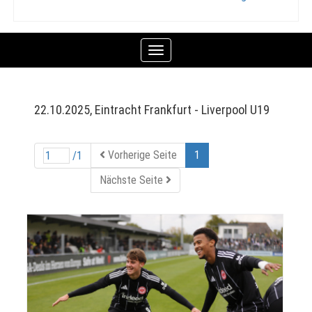
Toggle
navigation
22.10.2025, Eintracht Frankfurt - Liverpool U19
Vorherige Seite
1
/1
Nächste Seite