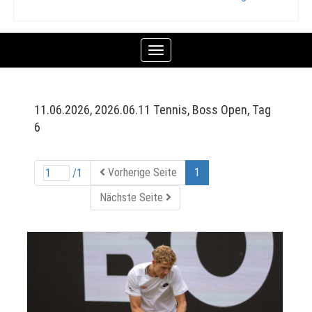
Toggle
navigation
11.06.2026, 2026.06.11 Tennis, Boss Open, Tag
6
Vorherige Seite
1
/1
Nächste Seite