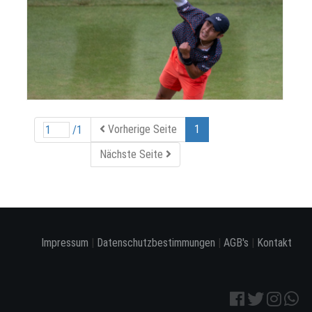
Vorherige Seite
1
/1
Nächste Seite
Impressum
|
Datenschutzbestimmungen
|
AGB's
|
Kontakt