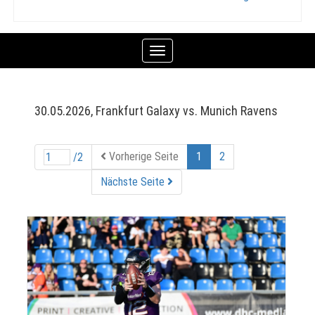
Toggle
navigation
30.05.2026, Frankfurt Galaxy vs. Munich Ravens
Vorherige Seite
1
2
/2
Nächste Seite